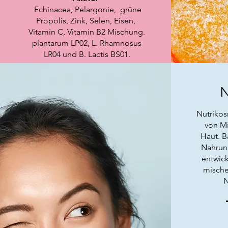
Echinacea, Pelargonie, grüne
Propolis, Zink, Selen, Eisen,
Vitamin C, Vitamin B2 Mischung.
plantarum LP02, L. Rhamnosus
LR04 und B. Lactis BS01.
N
Nutrikos
von Mi
Haut. B
Nahrun
entwick
mische
N