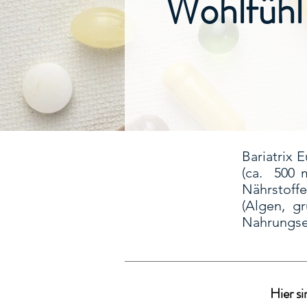
Wohlfühl
Bariatrix
(ca. 500
Nährstoff
(Algen, g
Nahrungser
Hier s