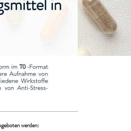
mittel in
Form im
T0
-Format
ere Aufnahme von
iedene Wirkstoffe
n von Anti-Stress-
angeboten werden: