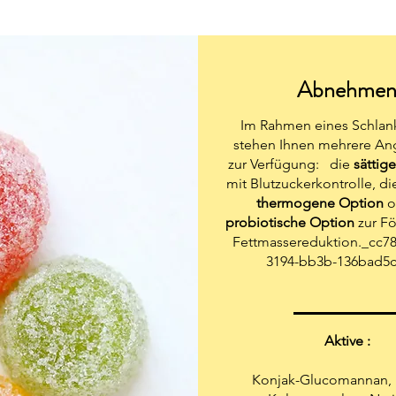
Abnehme
Im Rahmen eines Schlank
stehen Ihnen mehrere Ang
zur Verfügung: die
sättig
mit Blutzuckerkontrolle, d
thermogene
Option
o
probiotische Option
zur Fö
Fettmassereduktion._cc7
3194-bb3b-136bad5c
Aktive :
Konjak-Glucomannan, P