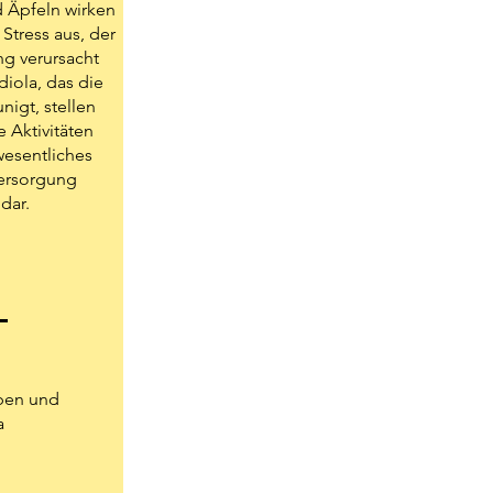
 Äpfeln wirken
 Stress aus, der
ng verursacht
diola, das die
igt, stellen
e Aktivitäten
wesentliches
versorgung
 dar.
ben und
a