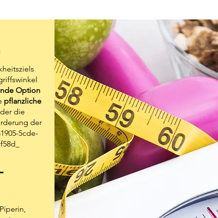
n
heitsziels
riffswinkel
ende Option
ie
pflanzliche
der die
rderung der
81905-5cde-
f58d_
iperin,