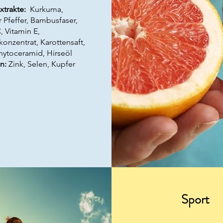
xtrakte:
Kurkuma,
 Pfeffer, Bambusfaser,
, Vitamin E,
onzentrat, Karottensaft,
ytoceramid, Hirseöl
n:
Zink, Selen, Kupfer
Sport