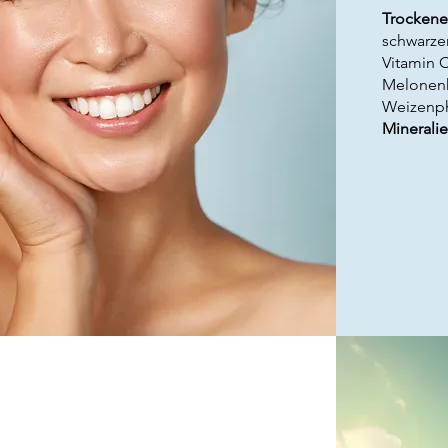
Trockene
schwarzer
Vitamin C
Melonenk
Weizenph
Mineralie