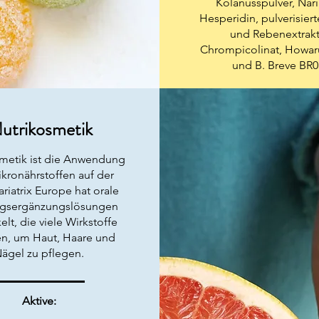
Kolanusspulver, Nari
Hesperidin, pulverisier
und Rebenextrakt
Chrompicolinat, Howa
und B. Breve BR
utrikosmetik
metik ist die Anwendung
kronährstoffen auf der
ariatrix Europe hat orale
gsergänzungslösungen
elt, die viele Wirkstoffe
n, um Haut, Haare und
ägel zu pflegen.
Aktive: