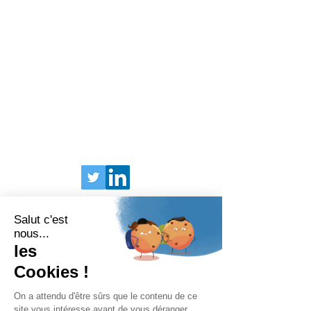
BARIATRIX EUROPA
240 Rue Claude Chappe
Guilherand-Granges, 07500
FRANKREICH
Tel:
+33 (0)4 75 81 00 34
Rechtliche Bestimmungen
Rechtliche Bestimmungen
© 2025 Bariatrix Europa