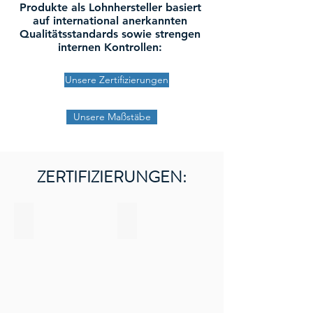
Produkte als Lohnhersteller basiert
auf international anerkannten
Qualitätsstandards sowie strengen
internen Kontrollen:
Unsere Zertifizierungen
Unsere Maßstäbe
ZERTIFIZIERUNGEN:
BRC Certified
Organic Certified
Certified
Logo
BRC
agriculture
biologique