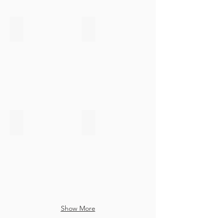
Certification Sans Gluten
Informed Choice
Sans
Logo
Gluten
Informed
Choice
FDA FFR
Agrément Vétérinaire
FDA
Agrément
FFR
Vétérinaire
Européen
Show More