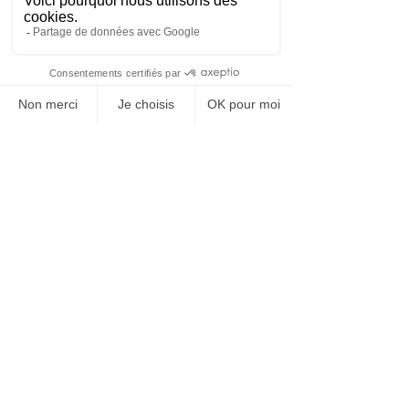
BARIATRIX EUROPA
240 Rue Claude Chappe
Guilherand-Granges, 07500
FRANKREICH
Tel:
+33 (0)4 75 81 00 34
Rechtliche Bestimmungen