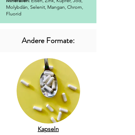
Mineralien:
Eisen, Zink, Kupfer, Jod,
Molybdän, Selenit, Mangan, Chrom,
Fluorid
Andere Formate:
Kapseln