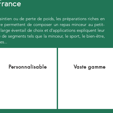
France
ntien ou de perte de poids, les préparations riches en
cre permettent de composer un repas minceur au petit-
 large éventail de choix et d'applications expliquent leur
de segments tels que la minceur, le sport, le bien-être,
es...
Personnalisable
Vaste gamme