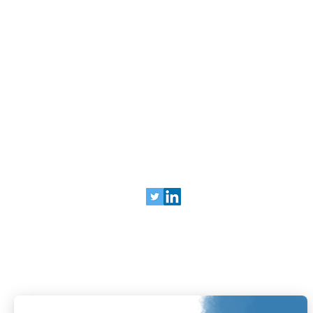
Réseaux sociaux
Mentions légales
Politique de Confid
© 2025 Bariatrix France
240 Rue Claude Chappe
Guilherand Granges,
07500