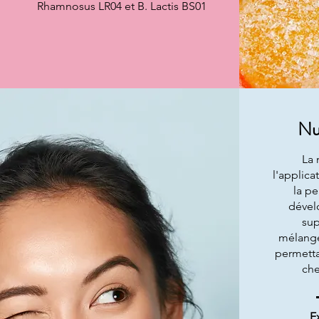
Rhamnosus LR04 et B. Lactis BS01
Nu
La 
l'applica
la pe
dével
sup
mélange
permetta
che
E