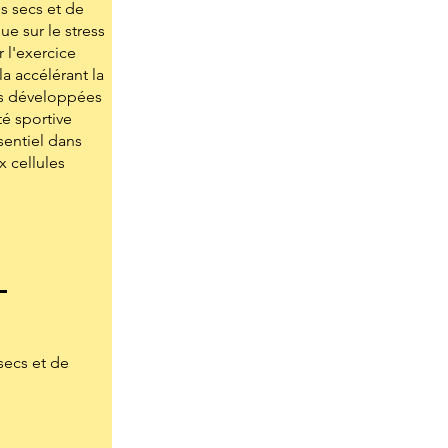
s secs et de
e sur le stress
 l'exercice
a accélérant la
es développées
té sportive
sentiel dans
x cellules
secs et de