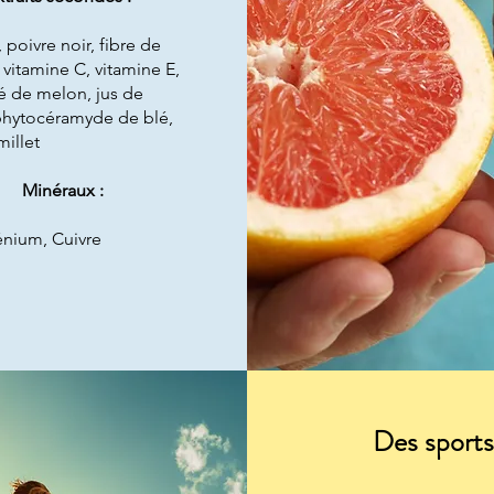
poivre noir, fibre de
itamine C, vitamine E,
é de melon, jus de
 phytocéramyde de blé,
millet
Minéraux :
énium, Cuivre
Des sports