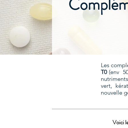
Compléme
Les complé
T0
(env 50
nutriments
vert, kéra
nouvelle g
Voici l