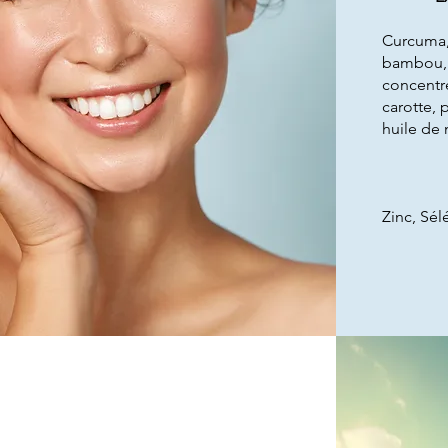
Curcuma, 
bambou, v
concentr
carotte,
huile de 
Zinc, Sél