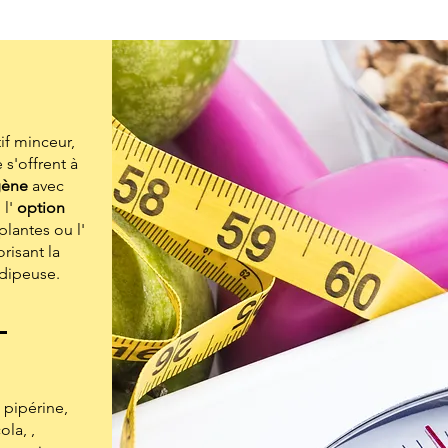
if minceur,
 s'offrent à
gène
avec
 l'
option
lantes ou l'
risant la
adipeuse.
pipérine,
la, ,