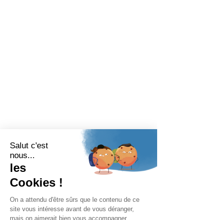
BARIATRIX EUROPA
240 Rue Claude Chappe
Guilherand-Granges, 07500
FRANKREICH
Tel:
+33 (0)4 75 81 00 34
Rechtliche Bestimmungen