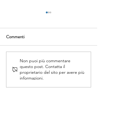
Commenti
Identifying a regulatory
Featured product a
Non puoi più commentare
questo post. Contatta il
framework for LCD and
Vitafood Europe 
proprietario del sito per avere più
VLCD products sold in the
Tasting Centre
informazioni.
UK
MENÙ