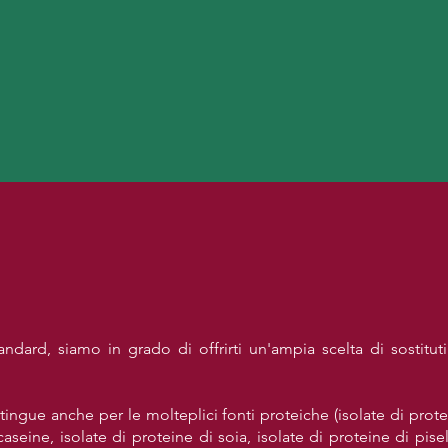
ndard, siamo in grado di offrirti un'ampia scelta di sostituti
ngue anche per le molteplici fonti proteiche (isolate di protei
caseine, isolate di proteine di soia, isolate di proteine di pisel