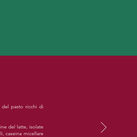
 del pasto ricchi di
ne del latte, isolate
li, caseina micellare