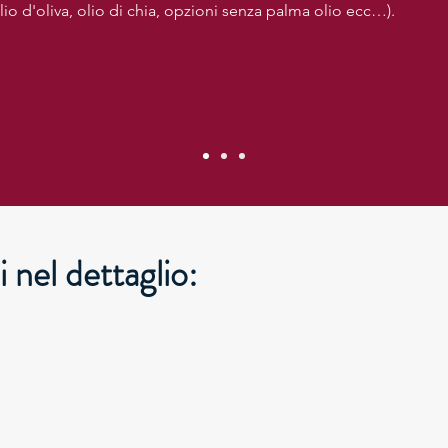
 olio d'oliva, olio di chia, opzioni senza palma olio ecc…).
 nel dettaglio: