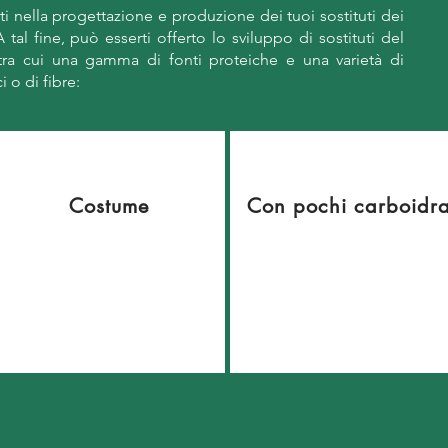
erti nella progettazione e produzione dei tuoi sostituti dei
A tal fine, può esserti offerto lo sviluppo di sostituti del
 tra cui una gamma di fonti proteiche e una varietà di
i o di fibre:
Costume
Con pochi carboidra