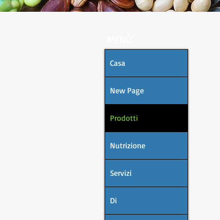
MENÙ
Casa
New Page
Prodotti
Nutrizione
Servizi
Di