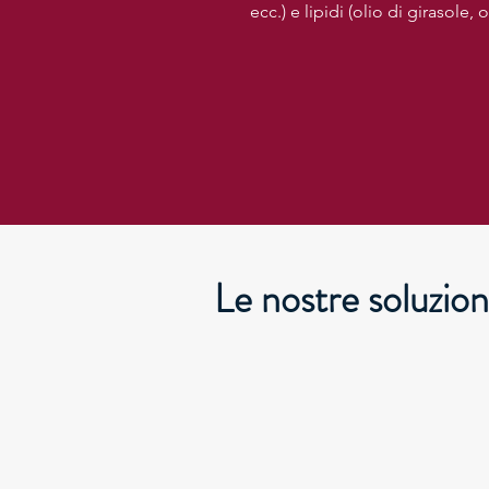
ecc.) e lipidi (olio di girasole,
Le nostre soluzioni