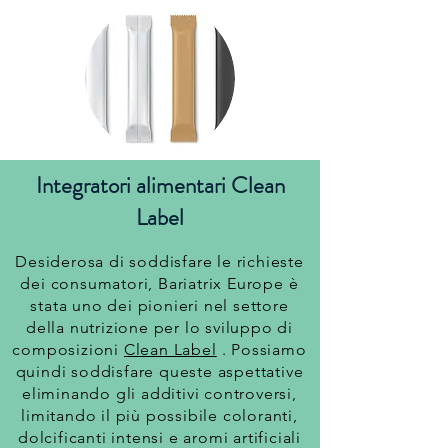
Bastoni
Integratori alimentari Clean
Label
Desiderosa di soddisfare le richieste
dei consumatori, Bariatrix Europe è
stata uno dei pionieri nel settore
della nutrizione per lo sviluppo di
composizioni
Clean Label
. Possiamo
quindi soddisfare queste aspettative
eliminando gli additivi controversi,
limitando il più possibile coloranti,
dolcificanti intensi e aromi artificiali