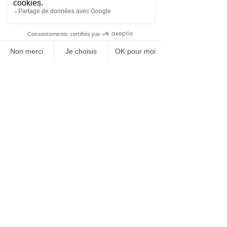
BARIATRIX EUROPE
240 Rue Claude Chappe
Guilherand-Granges,
07500
FRANCIA
Tel:
+33 (0)4 75 81 00 34
Termini legali
Termini legali