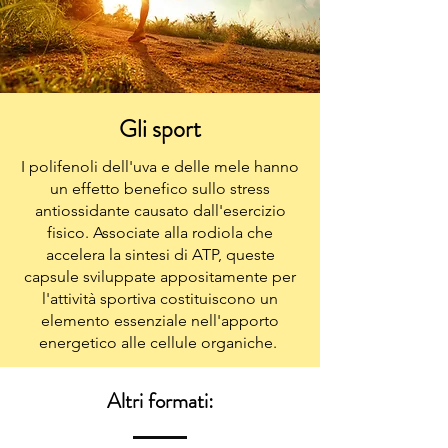
Ferro, Zinco, Rame, Iodio, Molibdeno,
Selenite, Manganese, Cromo.
Gli sport
I polifenoli dell'uva e delle mele hanno
un effetto benefico sullo stress
antiossidante causato dall'esercizio
fisico. Associate alla rodiola che
accelera la sintesi di ATP, queste
capsule sviluppate appositamente per
l'attività sportiva costituiscono un
elemento essenziale nell'apporto
energetico alle cellule organiche.
Altri formati:
Attivi:
Polifenoli da uva e mele, rodiola