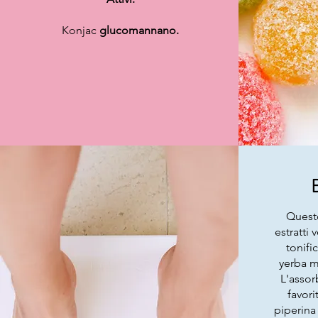
Konjac
glucomannano.
Questo
estratti 
tonifi
yerba m
L'assor
favori
piperina 