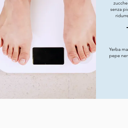
zucche
senza pi
ridurr
Yerba mat
pepe ne