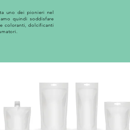
ta uno dei pionieri nel
iamo quindi soddisfare
e coloranti, dolcificanti
sumatori.