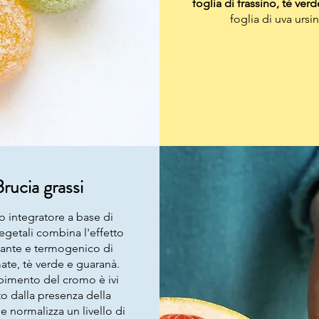
foglia di frassino, tè verd
foglia di uva ursin
Brucia grassi
 integratore a base di
vegetali combina l'effetto
cante e termogenico di
ate, tè verde e guaranà.
bimento del cromo è ivi
to dalla presenza della
e normalizza un livello di