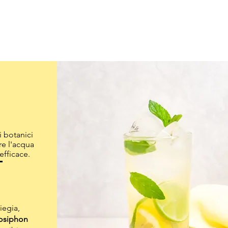
i botanici
re l'acqua
efficace.
iegia,
osiphon