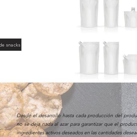
alizado a la
u marca
de snacks
Desde el desarrollo hasta cada producción del prod
no se deja nada al azar para garantizar que el produc
ingredientes activos deseados en las cantidades desea