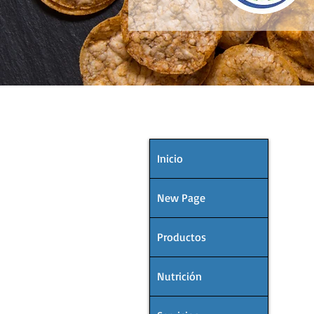
MENÚ
Inicio
New Page
Productos
Nutrición