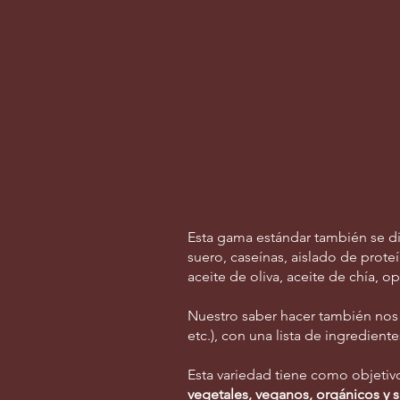
protein
extruded
zippers
Esta gama estándar también se di
suero, caseínas, aislado de proteí
aceite de oliva, aceite de chía, op
Nuestro saber hacer también nos
etc.), con una lista de ingredient
Esta variedad tiene como objetivo 
vegetales, veganos, orgánicos y s