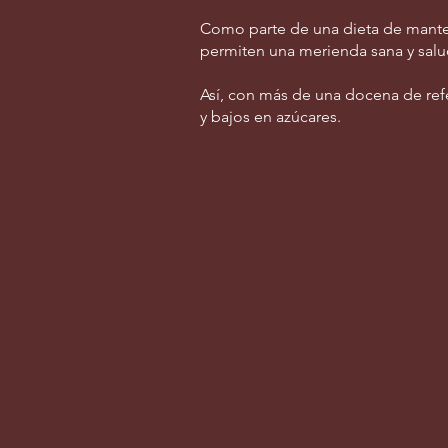
Como parte de una dieta de manten
permiten una merienda sana y salu
Así, con más de una docena de ref
y bajos en azúcares.
Soy Chips
Zippers
High