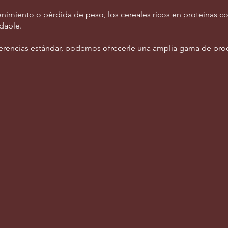
imiento o pérdida de peso, los cereales ricos en proteínas c
dable.
erencias estándar, podemos ofrecerle una amplia gama de prod
Organic and Vegan Chips
Whey Chip
plant
WPI
based
based
vegan
high
chips
protein
chips
Soy Puffs
Soy Nuts
High
Seasoned