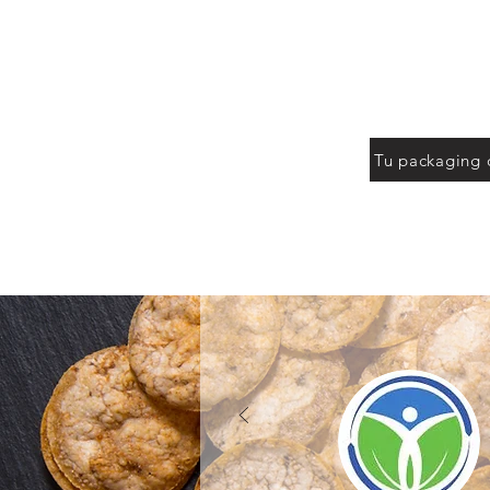
Packaging person
medida de t
Tu packaging 