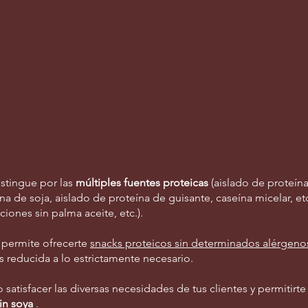
protein
toasted
soy
soy
puffs
nuts
stingue por las
múltiples fuentes proteicas
(aislado de proteína
na de soja, aislado de proteína de guisante, caseína micelar, etc.
ciones sin palma aceite, etc.).
 permite ofrecerte
snacks proteicos sin determinados alérgeno
es reducida a lo estrictamente necesario.
satisfacer las diversas necesidades de tus clientes y permitirte
in soya
.