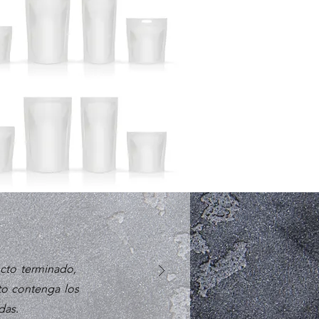
ucto terminado,
to contenga los
das.