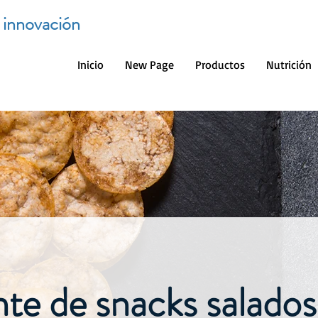
e innovación
Inicio
New Page
Productos
Nutrición
te de snacks salados