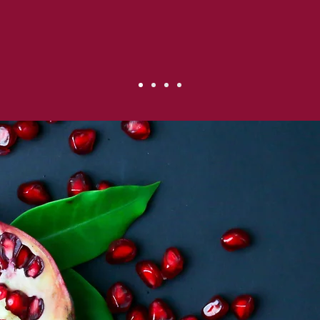
xperiencia y sab
hacer de Bariatri