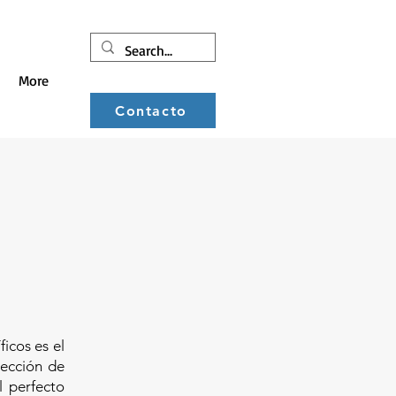
More
Contacto
icos es el
lección de
l perfecto