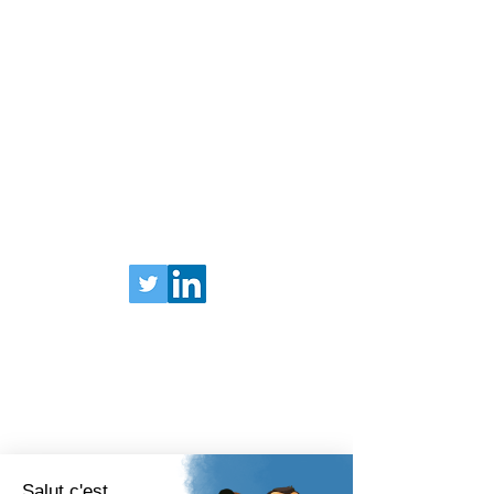
BARIATRIX EUROPE
240 Rue Claude Chappe
Guilherand-granges,
07500
FRANCIA
Teléfono:
+33 (0)4 75 81 00 34
Términos legales
Términos legales
© 2025 Bariatrix Europa