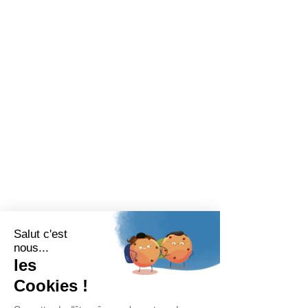
BARIATRIX EUROPE
240 Rue Claude Chappe
Guilherand-granges,
07500
FRANCIA
Teléfono:
+33 (0)4 75 81 00 34