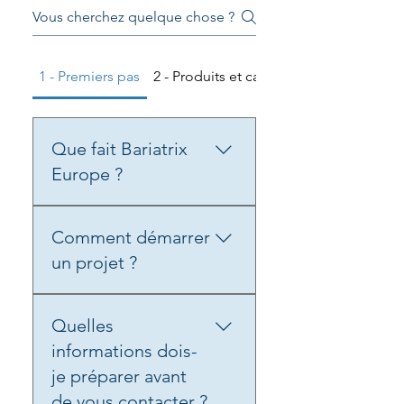
1 - Premiers pas
2 - Produits et capacités
Que fait Bariatrix
Europe ?
Nous développons et
Comment démarrer
fabriquons des produits
nutritionnels, issus de notre
un projet ?
catalogue ou entièrement
personnalisés, en vous
Vous pouvez nous contacter
accompagnant de la
Quelles
via notre formulaire ou
conception à la livraison
contacter directement notre
informations dois-
finale.
équipe.Après examen de
je préparer avant
votre demande, nous vous
de vous contacter ?