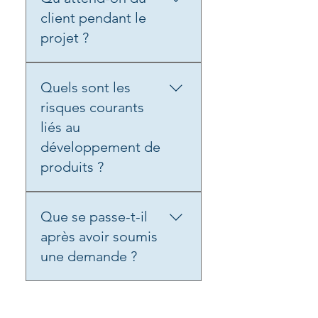
dès les premières étapes.
client pendant le
projet ?
Les clients sont censés
Quels sont les
:fournir une entrée initiale
clairevalider les échantillons
risques courants
dans les délais
liés au
convenuss'assurer de
développement de
l'alignement interne avant
produits ?
les approbations
Les risques courants
Que se passe-t-il
comprennent
:positionnement
après avoir soumis
incertaindélais
une demande ?
irréalistesprise de décision
retardéesur-personnalisation
Votre demande est en cours
trop tôt dans le processus
d'examen par notre