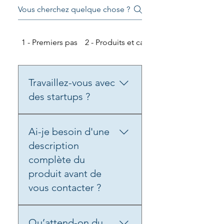
1 - Premiers pas
2 - Produits et capacités
Travaillez-vous avec
des startups ?
Oui, à condition que le
Ai-je besoin d'une
projet soit clair et viable.
description
complète du
produit avant de
vous contacter ?
Non. Nous pouvons vous
Qu’attend-on du
aider à affiner votre concept