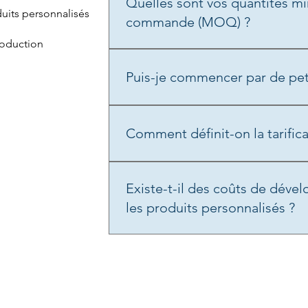
Quelles sont vos quantités m
duits personnalisés
commande (MOQ) ?
roduction
La quantité minimale de commande 
produitformatniveau de personnalisa
Puis-je commencer par de peti
lors de la qualification du projet.
Catalogue : ouiPersonnalisé : nécess
volumes plus élevés
Comment définit-on la tarifica
Le prix dépend de :Complexité de la
formulationvolumeconditionnementn
Existe-t-il des coûts de dév
devis détaillé est fourni après validat
les produits personnalisés ?
Oui, cela dépend de la complexité d
précisés lors de la phase de devis.