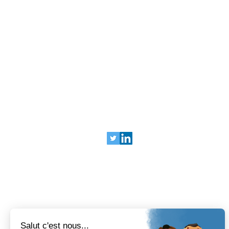
SOCIALES
Términos legales
Términos legales
© 2025 Bariatrix Europa
240 Rue Claude Chappe
Guilherand-granges,
07500
FRANCIA