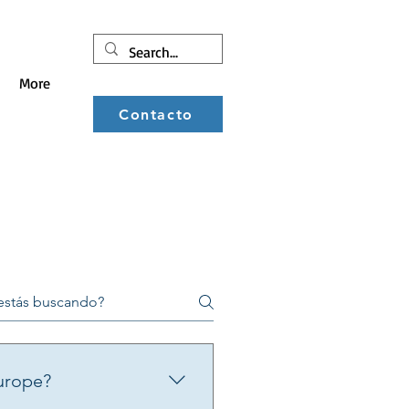
More
Contacto
urope?